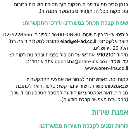
בזמן סביר ממועד פניית הלקוח תוך מסירת תשובות ברורות
ומנומקות ככל הניתן(פירוט בהמשך אמנה זו).
שעות קבלת הקהל במשרדנו ודרכי התקשרות:
בימים: א'-ה' בין השעות: 16:00-08:30 טלפונים: 02-6228555
דואר אלקטרוני: elad@el-ad.co.il כתובת למשלוח דואר: רח’
הלל 23 , ירושלים,
מיקוד 9102101 אחראי על הטיפול בפניות ובתלונות לקוחות:
עדן שקד edensha@oren-ins.co.i l אתר אינטרנט:
www.oren-ins.co.il
לקוח יקר, באפשרותך לבחור את אמצעי ההתקשרות
שבאמצעותו משרדנו יצור עימך קשר: טלפון, דואר לכתובת
מגוריך, דואר אלקטרוני או הודעה למספר הטלפון הנייד שלך
(ככל שזה מאפשר קבלת הודעות).
אמנת שירות
לוחות זמנים לקבלת השירות ממשרדנו: