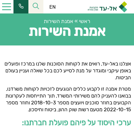
EN
ראשי
»
אמנת השירות
אמנת השירות
כתובתנו:
רחוב הלל 23, קומה 11 מרכז העיר ירושלים
אצלנו באל-עד, רואים את לקוחות הסוכנות שלנו במרכז ופועלים
טל':
02-6228555
| פקס:
02-6253366
באופן עיקבי ומוגדר על מנת לסייע לכם בכל שאלה ועניין בעולם
שעות פעילות:
הביטוח.
מחלקת שירות:
08:30-16:00
מטרת אמנה זו לקבוע כללים הנוגעים לזכויות לקוחות משרדנו,
כתובת למשלוח דואר:
ת.ד. 2121, ירושלים 9102101
בבואנו להעניק להם משירותי המשרד, תוך התייחסות לעקרונות
הקבועים בחוזר סוכנים ויועצים מספר 2018-10-3 וחוזר מספר
כתובת המייל שלנו:
2022-10-15 מטעם רשות שוק ההון, ביטוח וחיסכון.
elad@el-ad.co.il
ערכי היסוד על פיהם פועלת חברתנו: