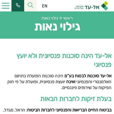
EN
ראשי
»
גילוי נאות
גילוי נאות
כתובתנו:
רחוב הלל 23, קומה 11 מרכז העיר ירושלים
אל-עד הינה סוכנות פנסיונית ולא יועץ
טל':
02-6228555
| פקס:
02-6253366
פנסיוני
שעות פעילות:
מחלקת שירות:
08:30-16:00
אל-עד סוכנות לבטוח בע”מ
הינה סוכנות הפועלת בתחום
כתובת למשלוח דואר:
ת.ד. 2121, ירושלים 9102101
האלמנטרי והפנסיוני
ואינה
יועצת פנסיונית, ופועלת על פי חוק
כתובת המייל שלנו:
הפיקוח על שירותים פיננסיים.
elad@el-ad.co.il
בעלת זיקות לחברות הבאות
בביטוח החיים הבריאות והפנסיוני לחברות הביטוח
: הראל, מגדל,