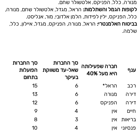
מנורה, כלל, הפניקס, אלטשולר שחם.
לקופות הגמל והשתלמות
:
הראל, מגדל, אלטשולר שחם, מנורה,
כלל, הפניקס, ילין לפידות, הלמן אלדובי, מור, אנליסט.
בביטוח האלמנטרי
:
הראל, מנורה, הפניקס, מגדל, איילון, כלל,
שלמה.
סך החברות
סך החברות
חברה שפעילותה
ענף
שאל-עד משווקת
הפועלות
היא מעל 40%
בעיקר
בתחום
רכב
הראל*
6
15
דירה
מנורה
6
13
דירה
הפניקס
6
12
חיים
אין
4
9
בריאות
אין
3
8
פנסיוני
אין
4
10