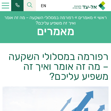
EN
ראשי
»
מאמרים
»
רפורמה במסלולי השקעה – מה זה אומר
ואיך זה משפיע עליכם?
מאמרים
כתובתנו:
רחוב הלל 23, קומה 11 מרכז העיר ירושלים
רפורמה במסלולי השקעה
טל':
02-6228555
| פקס:
02-6253366
שעות פעילות:
– מה זה אומר ואיך זה
מחלקת שירות:
08:30-16:00
משפיע עליכם?
כתובת למשלוח דואר:
ת.ד. 2121, ירושלים 9102101
כתובת המייל שלנו:
elad@el-ad.co.il