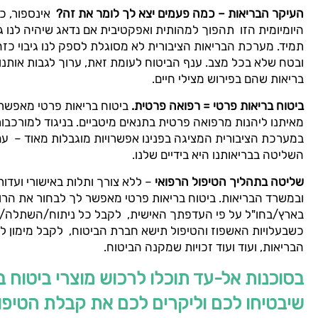
העיקר הבריאות – כמה פעמים יצא לך לומר את זה?
אינספור, כמ
היומיומית הזו תהפוך למהותית ואפקטיבית אם נדאג שיהיה לנו גי
תמיד. מערכת הבריאות הציבורית לא מסוגלת לספק לנו גיבוי כזה
ובטח שלא בכל מצב. ענף הביטוח לעומת זאת, ערוך לגבות אותנו ע
בריאות שהם בפירוש מצילי חיים.
ביטוח בריאות פרטי = רפואה פרטית.
ביטוח בריאות פרטי מאפשר
מאיתנו ליהנות מרפואה פרטית בתנאים מיטביים. בניגוד למורכב
במערכת הציבורית המציגה בפנינו אפשרויות מוגבלות מאוד – עם 
השליטה בבריאותנו היא בידיים שלנו.
שליטה בתהליך הטיפול הרפואי
– ללא צורך ותלות באישורי ועדות
ובמשרד הבריאות. ביטוח בריאות פרטי מאפשר לך לבחור את הר
בארץ/בחו"ל על פי העדפתך האישית, לקבל כל ניתוח/השתלה/ט
כשבעלויות האשפוז והטיפול תישא חברת הביטוח, לקבל מימון ל
הבריאות, ועוד ועוד זכויות שמקנה הביטוח.
בסוכנות אל-עד תוכלו לרכוש מוצרי ביטוח ב
שיבטיחו לכם וליקרים לכם את קבלת הטיפו