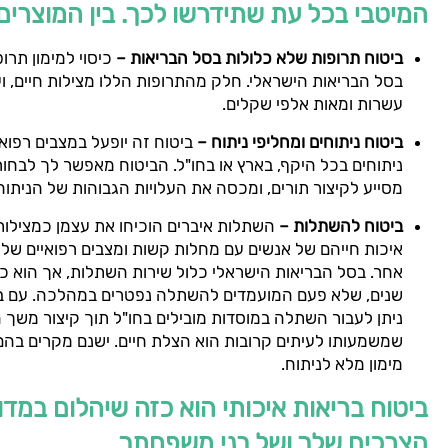
המיטבי בכל עת שתידרשו לכך. בין המוצרים
ביטוח תרופות שלא כלולות בסל הבריאות –
כיסוי למימון תר
בסל הבריאות הישראלי. חלק מהתרופות הללו מצילות חיים, וע
עשרות ומאות אלפי שקלים.
ביטוח ניתוחים ומחליפי ניתוח –
ביטוח זה יופעל במצבים רפואי
ניתוחים בכל היקף, בארץ או בחו"ל. הביטוח מאפשר לך לבחור
מסייע לקיצור תורים, ומכסה את העלויות הגבוהות של הניתוח
ביטוח להשתלות –
השתלות איברים הוכיחו את עצמן כמצילות
איכות חייהם של אנשים עם מחלות קשות ומצבים רפואיים של
אחר. בסל הבריאות הישראלי כלול שירות השתלות, אך הוא 
שנים, שלא פעם המועמדים להשתלה נפטרים במהלכה. עם ב
ניתן לעבור השתלה במוסדות מובילים בחו"ל תוך קיצור משך
שמשמעותו לעיתים קרובות הוא הצלת חיים. ישנם מקרים בה
מימון מלא לניתוח.
ביטוח בריאות איכותי הוא כזה שיהלום במדו
הצרכים שלך ושל בני משפחתך.