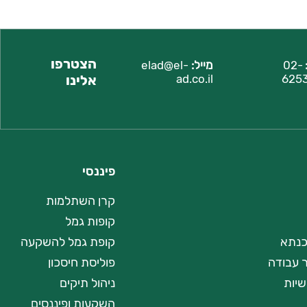
הצטרפו
02-
מייל:
elad@el-
625
l
ad.co.i
אלינו
פיננסי
קרן השתלמות
קופות גמל
כנתא
קופת גמל להשקעה
ר עבודה
פוליסת חיסכון
שיות
ניהול תיקים
השקעות ופיננסים