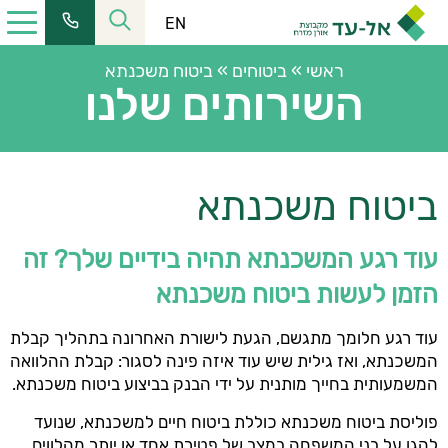
EN
ראשי
»
ביטוחים
»
ביטוח משכנתא
השירותים שלנו
כתובתנו:
רחוב הלל 23, קומה 11 מרכז העיר ירושלים
ביטוח משכנתא
טל':
02-6228555
| פקס:
02-6253366
שעות פעילות:
עוד רגע המשכנתא תהיה בידיים שלך? זה
מחלקת שירות:
08:30-16:00
הזמן לעשות ביטוח משכנתא
כתובת למשלוח דואר:
ת.ד. 2121, ירושלים 9102101
עוד רגע חלומך מתגשם, הגעת לישורת האחרונה בתהליך קבלת
כתובת המייל שלנו:
המשכנתא, ואז גילית שיש עוד איזה פינה לסגור: קבלת ההלוואה
elad@el-ad.co.il
המשמעותית בחייך מותנית על ידי הבנק בביצוע ביטוח משכנתא.
פוליסת ביטוח משכנתא כוללת ביטוח חיים למשכנתא, שנועד
להגן על בני המשפחה במצב של פטירת אחד או יותר מהלווים.