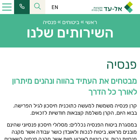
EN
ראשי
»
ביטוחים
»
פנסיה
השירותים שלנו
כתובתנו:
רחוב הלל 23, קומה 11 מרכז העיר ירושלים
פנסיה
טל':
02-6228555
| פקס:
02-6253366
שעות פעילות:
מבטחים את העתיד בהווה ונהנים מיתרון
מחלקת שירות:
08:30-16:00
לאורך כל הדרך
כתובת למשלוח דואר:
ת.ד. 2121, ירושלים 9102101
קרן פנסיה משמשת למעשה כתוכנית חיסכון לגיל הפרישה.
כתובת המייל שלנו:
בבוא היום, הקרן משלמת קצבאות חודשיות לזכאים.
elad@el-ad.co.il
במסגרת ביטוח הפנסיה נכללים: מסלולי חיסכון פנסיוני שהינם
מובנים מראש, ביטוח לנכות ולאובדן כושר עבודה אשר מקנה
פנסיית נכות, וכן ביטוח לאירוע מוות אשר מקנה פנסיה לשאירים.