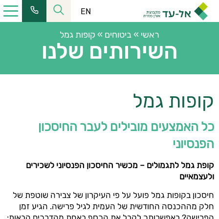
EN
ראשי
»
ביטוחים
»
קופות גמל
השירותים שלנו
כתובתנו:
רחוב הלל 23, קומה 11 מרכז העיר ירושלים
קופות גמל
טל':
02-6228555
| פקס:
02-6253366
שעות פעילות:
כל האמצעים מובילים לעבר החיסכון
מחלקת שירות:
08:30-16:00
הפנסיוני
כתובת למשלוח דואר:
ת.ד. 2121, ירושלים 9102101
קופת גמל לתגמולים – מכשיר החיסכון הפנסיוני לשכירים
כתובת המייל שלנו:
ולעצמאיים
elad@el-ad.co.il
חיסכון בקופות גמל פועל על פי העיקרון של צבירה שוטפת של
חלק מההכנסה החודשית של העמית לגיל פרישה. הגיע זמן
הפרישה? באפשרותך לקבל את הכסף באחת מהדרכים הבאות: