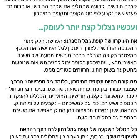
קצבה חודשית קבועה שתחליף את שכרך החודשי, או סכום חד
פעמי אשר נקבע לפי סוג הקופה ותקופת החיסכון.
ועכשיו נצלול קצת יותר לעומק…
את העיקרון של קופת גמל הסברנו:
הפרשת חלק מתוך
ההכנסה החודשית לצורך חיסכון לגיל הפרישה. את הכסף
המצטבר בקופה מנהלת חברה מורשית מטעמו של משרד
האוצר. מכאן, שהחיסכון בקופה יכול להניב תשואות שנובעות
מהשקעה בשוק ההון, והרווחים פטורים ממס.
מה קורה בסיום תקופת החיסכון, כלומר גיל הפרישה
? הכסף
שנצבר עבורך בקופה וכן התשואות שהושגו, בניכוי דמי הניהול –
יועברו לחשבונך כקצבה חודשית. המועדים והכללים להפקדת
הכספים ושיעורם, כמו גם למשיכתם – נקבעים על פי החוק.
בהתאם, ישנן נסיבות מסוימות בהן החוק מאפשר את משיכת
הכספים גם כסכום חד-פעמי.
כל מסלול השקעה של קופת גמל נתון לבחירתך בהתאם
לשיקולים שלך
. בנוסף, ניתן לעבור בין מסלולים בכל עת באופן