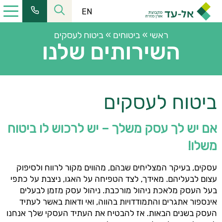
EN
ראשי
»
ביטוחים
»
ביטוח לעסקים
השירותים שלנו
כתובתנו:
רחוב הלל 23, קומה 11 מרכז העיר ירושלים
ביטוח לעסקים
טל':
02-6228555
| פקס:
02-6253366
שעות פעילות:
אם יש לך עסק משלך – יש לרכוש לו ביטוח
מחלקת שירות:
08:30-16:00
משלו!
כתובת למשלוח דואר:
ת.ד. 2121, ירושלים 9102101
עסקים, בעיקר המצליחים שבהם, מהווים מקור לרווח ולסיפוק
כתובת המייל שלנו:
עצום לבעליהם. מאידך, לצד הטפיחה על האגו, ניצבת על כתפי
elad@el-ad.co.il
בעל העסק מלאכת ניהול מורכבת. ניהול עסק מזמן לבעלים
אינספור אתגרים והתמודדויות בהווה, ואי ודאות באשר לעתיד
העסק בשנים הבאות. אז להבטיח את העתיד העסקי שלך אנחנו