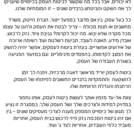
לא יכולים, אבל בכל מה שקשור לביטוח העסק בכיסויים שיעניקו
לך את השקט והביטחון ברבדים שונים – זו המומחיות שלנו.
כל בעל עסק, בין אם מדובר במפעל ייצור, חברת הייטק, משרד
מחשבים או חנות מכולת – צריך לבטח את העסק ולהגן על עצמו
מכל מקרה שלא יבוא. מה יכול לקרות? גניבת ציוד, נזק לרכוש,
אובדן מידע, תאונה לעובד, תביעת רשלנות ועוד רשימה ארוכה
של אירועים אפשריים. בעזרת ביטוח לעסקים, אפשר יהיה להשיב
את המצב לקדמותו, בהפסדים מינימליים וגם במזעור הפגיעה
בשגרת העבודה של העסק.
ביטוח לעסק יוריד מראשך דאגה מרכזית, ויפנה לך זמן
להשקעה והתמקדות בדברים החשובים לפיתוחו של העסק,
הרחבתו והגדלת הרווחיות שלו.
צוות אל-עד מזמין אותך לעשות ביטוח לעסק, אותו נתפור
במדויק למידות ולצרכים שלך ושל העסק שלך. במסגרת זו נציע
לך מגוון של כיסויים המספק מענה לצרכי מעסיקים שונים – בין
אם זהו ביטוח המכסה נזק פיזי לרכוש בבית העסק, אחריות
מעביד כלפי העובדים, אחריות לצד ג' ועוד.